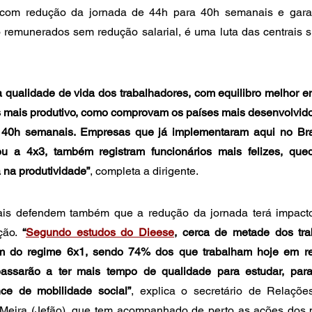
 com redução da jornada de 44h para 40h semanais e garant
remunerados sem redução salarial, é uma luta das centrais si
 qualidade de vida dos trabalhadores, com equilibro melhor ent
s mais produtivo, como comprovam os países mais desenvolvido
40h semanais. Empresas que já implementaram aqui no Bras
u a 4x3, também registram funcionários mais felizes, qued
 na produtividade”
, completa a dirigente.
ais defendem também que a redução da jornada terá impacto
ção. 
“
Segundo estudos do Dieese
, cerca de metade dos tra
im do regime 6x1, sendo 74% dos que trabalham hoje em re
ssarão a ter mais tempo de qualidade para estudar, para s
ce de mobilidade social”
, explica o secretário de Relaçõe
 Meira (Jefão), que tem acompanhado de perto as ações dos 