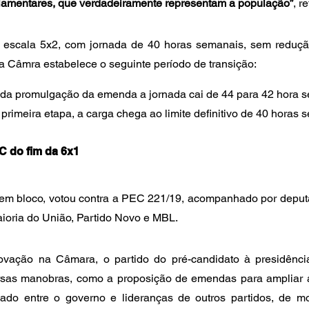
rlamentares, que verdadeiramente representam a população”
, r
 escala 5x2, com jornada de 40 horas semanais, sem redução s
a Câmra estabelece o seguinte período de transição:
s da promulgação da emenda a jornada cai de 44 para 42 hora 
rimeira etapa, a carga chega ao limite definitivo de 40 horas 
C do fim da 6x1
, em bloco, votou contra a PEC 221/19, acompanhado por deput
aioria do União, Partido Novo e MBL.
rovação na Câmara, o partido do pré-candidato à presidência
ersas manobras, como a proposição de emendas para ampliar a
rdado entre o governo e lideranças de outros partidos, de m