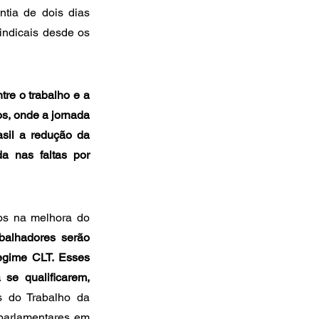
ia de dois dias 
ndicais desde os 
re o trabalho e a 
s, onde a jornada 
il a redução da 
a nas faltas por 
s na melhora do 
balhadores serão 
gime CLT. Esses 
e qualificarem, 
s do Trabalho da 
parlamentares em 