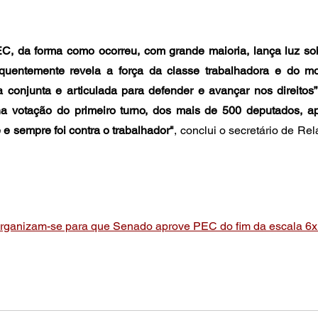
C, da forma como ocorreu, com grande maioria, lança luz sob
equentemente revela a força da classe trabalhadora e do mov
 conjunta e articulada para defender e avançar nos direitos”
na votação do primeiro turno, dos mais de 500 deputados, a
é e sempre foi contra o trabalhador"
, conclui o secretário de Re
organizam-se para que Senado aprove PEC do fim da escala 6