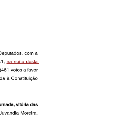
Deputados, com a 
1, 
na noite desta 
461 votos a favor 
a à Constituição 
nada, vitória das 
uvandia Moreira, 