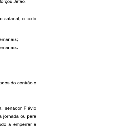
eforçou Jefão.
alarial, o texto 
semanais;
semanais.
ados do centrão e 
, senador Flávio 
 jornada ou para 
odo a emperrar a 