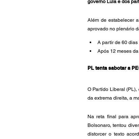
governo Lula e dos pa
Além de estabelecer a
aprovado no plenário d
A partir de 60 dia
Após 12 meses da p
PL tenta sabotar a PE
O Partido Liberal (PL)
da extrema direita, a m
Na reta final para ap
Bolsonaro, tentou div
distorcer o texto aco