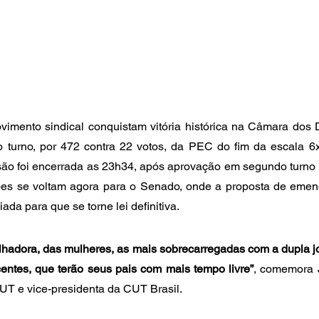
vimento sindical conquistam vitória histórica na Câmara dos 
o turno, por 472 contra 22 votos, da PEC do fim da escala 6x
são foi encerrada as 23h34, após aprovação em segundo turno (
ções se voltam agora para o Senado, onde a proposta de emend
ada para que se torne lei definitiva.
alhadora, das mulheres, as mais sobrecarregadas com a dupla jor
entes, que terão seus pais com mais tempo livre”
, comemora J
UT e vice-presidenta da CUT Brasil.