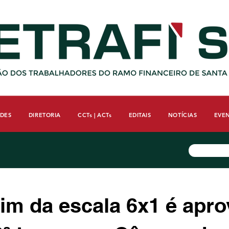
ADES
DIRETORIA
CCTs | ACTs
EDITAIS
NOTÍCIAS
EVE
im da escala 6x1 é apr