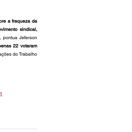
re a fraqueza da 
imento sindical, 
, pontua Jeferson 
penas 22 votaram 
lações do Trabalho 
x1