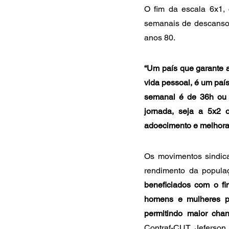
O fim da escala 6x1,
semanais de descanso 
anos 80.
“Um país que garante a
vida pessoal, é um paí
semanal é de 36h ou 
jornada, seja a 5x2 o
adoecimento e melhora
Os movimentos sindic
rendimento da popula
beneficiados com o f
homens e mulheres pa
permitindo maior chan
Contraf-CUT, Jeferson