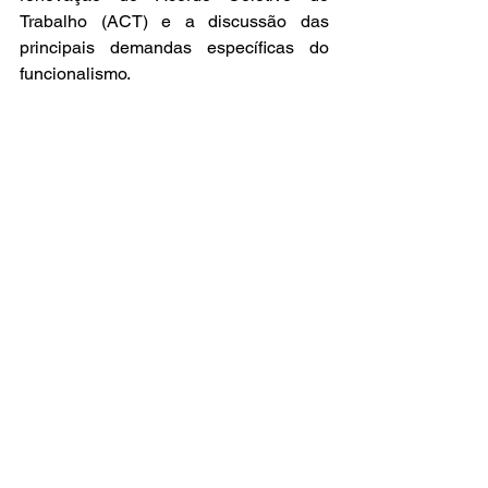
Trabalho (ACT) e a discussão das 
principais demandas específicas do 
funcionalismo.
Quer acessar as notícias 
da Campanha 
Nacional Unificada 2026?
Então, acesse 
este link
, para participar 
da nossa comunidade e receba pelo 
WhatsApp as informações sobre a 
mesa única.
https://chat.whatsapp.com/FjXsBIuHe9x
68Xrvnnd5X9?s=sw&p=i&mlu=3
Para acompanhar as negociações da 
mesa específica do Banco do 