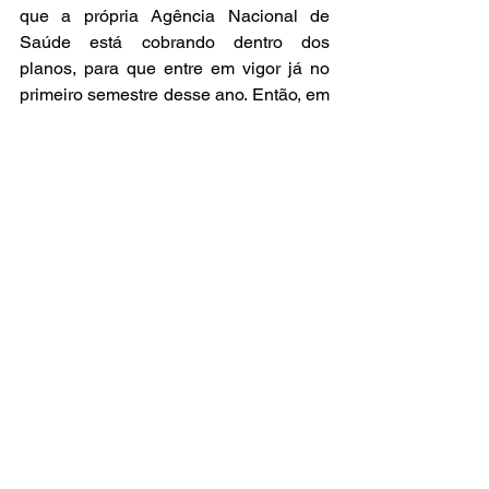
que a própria Agência Nacional de 
Saúde está cobrando dentro dos 
planos, para que entre em vigor já no 
primeiro semestre desse ano. Então, em 
julho já deve haver uma adaptação dos 
próprios planos de saúde para essas 
novas regras. Mas como é que o plano 
vai se adaptar a essas novas regras se 
nós estamos tendo problemas já em um 
formato anterior?”, questionou Leila.
Na sequência, o debate foi aberto para 
que os participantes pudessem tirar 
suas dúvidas. A partir de agora, o 
próximo passo é produzir um relatório 
com as propostas para ser levado à 
Conferência Estadual e, 
posteriormente, para o 41º Congresso 