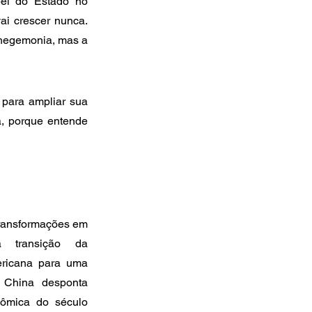
el do Estado no 
i crescer nunca. 
hegemonia, mas a 
 para ampliar sua 
, porque entende 
transformações em 
transição da 
ricana para uma 
 China desponta 
ômica do século 