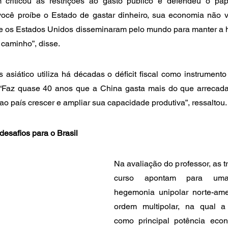
criticou as restrições ao gasto público e defendeu o pap
você proíbe o Estado de gastar dinheiro, sua economia não va
ue os Estados Unidos disseminaram pelo mundo para manter a 
caminho”, disse.
 asiático utiliza há décadas o déficit fiscal como instrumento
 “Faz quase 40 anos que a China gasta mais do que arrecada
ao país crescer e ampliar sua capacidade produtiva”, ressaltou.
esafios para o Brasil
Na avaliação do professor, as 
curso apontam para uma 
hegemonia unipolar norte-ame
ordem multipolar, na qual a
como principal potência econ