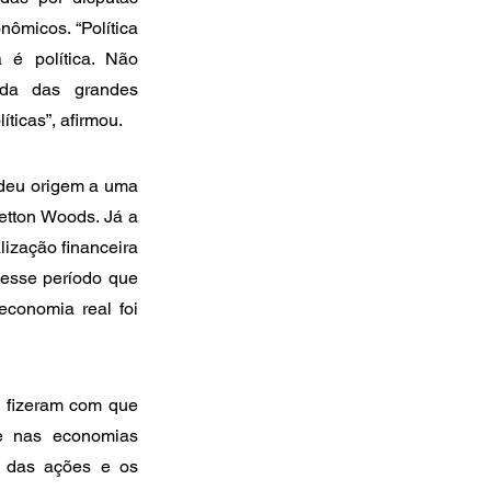
ômicos. “Política 
é política. Não 
da das grandes 
íticas”, afirmou.
deu origem a uma 
tton Woods. Já a 
ização financeira 
 esse período que 
conomia real foi 
 fizeram com que 
 nas economias 
o das ações e os 