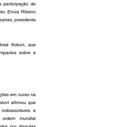
participação de 
o; Elvira Ribeiro 
arias, presidenta 
José Kobori, que 
mpactos sobre a 
ções em curso na 
bori afirmou que 
indissociáveis e 
ordem mundial 
das por disputas 