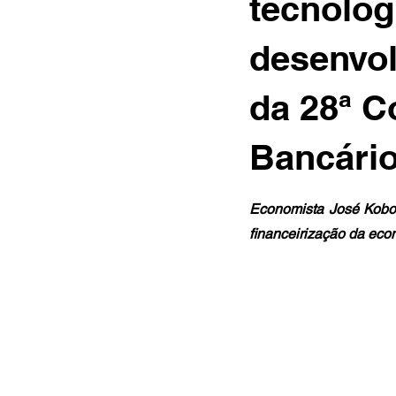
tecnológ
desenvo
da 28ª C
Bancári
Economista José Kobor
financeirização da eco