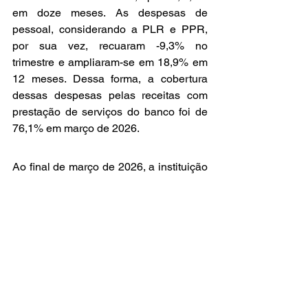
em doze meses. As despesas de 
pessoal, considerando a PLR e PPR, 
por sua vez, recuaram -9,3% no 
trimestre e ampliaram-se em 18,9% em 
12 meses. Dessa forma, a cobertura 
dessas despesas pelas receitas com 
prestação de serviços do banco foi de 
76,1% em março de 2026.
Ao final de março de 2026, a instituição 
contava com 9.394 empregados, uma 
ampliação de 166 postos de trabalho 
nos últimos três meses e 30 em relação 
a março de 2025. O número de clientes 
do banco manteve-se estável no último 
trimestre, tendo apresentado 
crescimento de 200 mil correntistas nos 
últimos 12 meses.